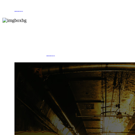
“稻花香”品牌名取自南宋词人辛弃疾 “酿成千顷稻花香,夜夜费、一天风
露”...<
详情
>
主打产品
涵盖清样、活力系列、珍品系列的“131”产品阵营，和原浆系列、山水
风系列的馫香型产品...<
详情
>