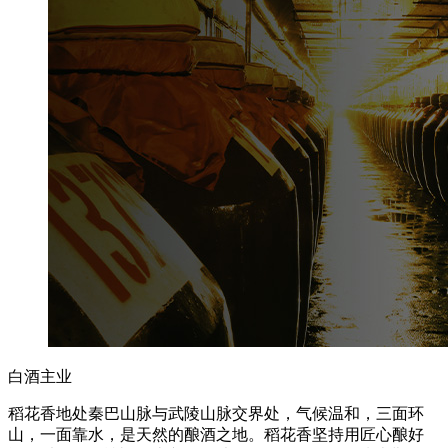
白酒主业
稻花香地处秦巴山脉与武陵山脉交界处，气候温和，三面环
山，一面靠水，是天然的酿酒之地。稻花香坚持用匠心酿好