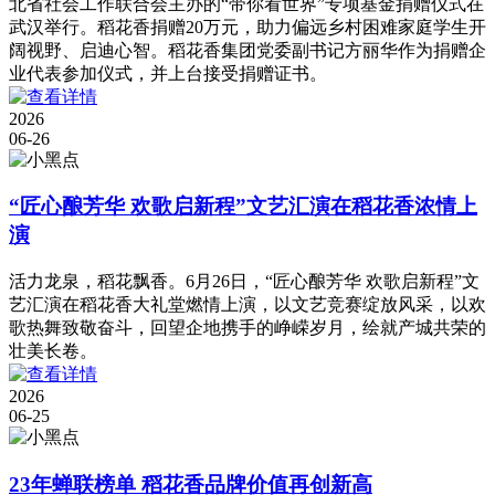
北省社会工作联合会主办的“带你看世界”专项基金捐赠仪式在
武汉举行。稻花香捐赠20万元，助力偏远乡村困难家庭学生开
阔视野、启迪心智。稻花香集团党委副书记方丽华作为捐赠企
业代表参加仪式，并上台接受捐赠证书。
2026
06-26
“匠心酿芳华 欢歌启新程”文艺汇演在稻花香浓情上
演
活力龙泉，稻花飘香。6月26日，“匠心酿芳华 欢歌启新程”文
艺汇演在稻花香大礼堂燃情上演，以文艺竞赛绽放风采，以欢
歌热舞致敬奋斗，回望企地携手的峥嵘岁月，绘就产城共荣的
壮美长卷。
2026
06-25
23年蝉联榜单 稻花香品牌价值再创新高