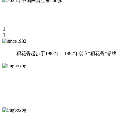


稻花香起步于1982年，1992年创立“稻花香”品牌
集团简介
起步于1982年，涵盖白酒为主，物流、配套、文化旅游为辅的“一主三
辅”的大型产业集团...<
详情
>
品牌故事